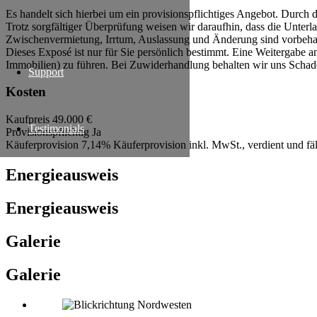
Es handelt sich hierbei um ein provisionspflichtiges Angebot. Durch
Trotz sorgfältiger Überprüfung weisen wir daraufhin, dass die Unter
Zwischenvermietung, Irrtum, Auslassung und Änderung sind vorbeha
Dieses Exposé ist nur für Sie persönlich bestimmt. Eine Weitergabe
Immobilien) zu führen. Bei Zuwiderhandlung behalten wir uns Schade
Support
Kosten
Kaufpreis
49.000 €
Testimonials
Provisionspflichtig
Ja
Käuferprovision
7,14% Käuferprovision inkl. MwSt., verdient und fä
Energieausweis
Energieausweis
Galerie
Galerie