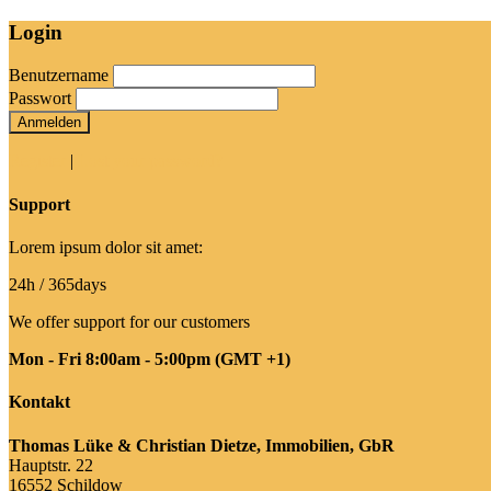
Login
Benutzername
Passwort
Anmelden
Register
|
Lost your password?
Support
Lorem ipsum dolor sit amet:
24h
/ 365days
We offer support for our customers
Mon - Fri 8:00am - 5:00pm
(GMT +1)
Kontakt
Thomas Lüke & Christian Dietze, Immobilien, GbR
Hauptstr. 22
16552 Schildow