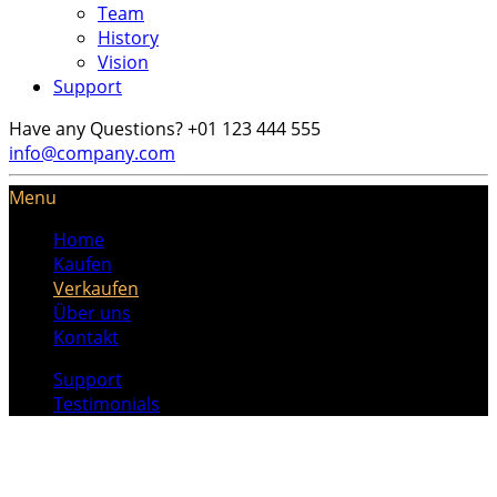
Team
History
Vision
Support
Have any Questions?
+01 123 444 555
info@company.com
Menu
Home
Kaufen
Verkaufen
Über uns
Kontakt
Support
Testimonials