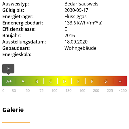
Ausweistyp:
Bedarfsausweis
Gültig bis:
2030-09-17
Energieträger:
Flüssiggas
Endenergiebedarf:
133.6 kWh/(m²*a)
Effizienzklasse:
E
Baujahr:
2016
Ausstellungsdatum:
18.09.2020
Gebäudeart:
Wohngebäude
Energieskala:
E
A+
A
B
C
D
E
F
G
H
Galerie