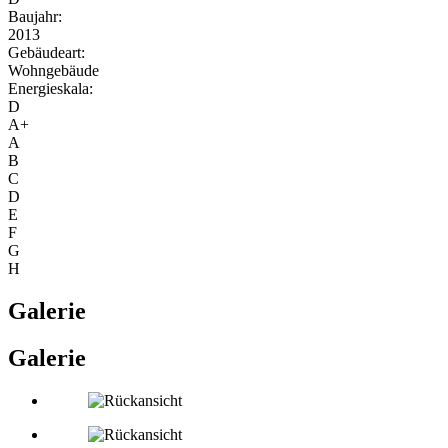
Baujahr:
2013
Gebäudeart:
Wohngebäude
Energieskala:
D
A+
A
B
C
D
E
F
G
H
Galerie
Galerie