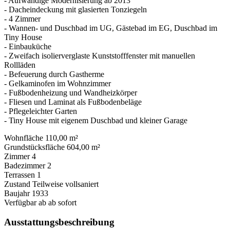
- Aufwändige Modernisierung ab 2013
- Dacheindeckung mit glasierten Tonziegeln
- 4 Zimmer
- Wannen- und Duschbad im UG, Gästebad im EG, Duschbad im
Tiny House
- Einbauküche
- Zweifach isolierverglaste Kunststofffenster mit manuellen
Rollläden
- Befeuerung durch Gastherme
- Gelkaminofen im Wohnzimmer
- Fußbodenheizung und Wandheizkörper
- Fliesen und Laminat als Fußbodenbeläge
- Pflegeleichter Garten
- Tiny House mit eigenem Duschbad und kleiner Garage
Wohnfläche
110,00 m²
Grundstücksfläche
604,00 m²
Zimmer
4
Badezimmer
2
Terrassen
1
Zustand
Teilweise vollsaniert
Baujahr
1933
Verfügbar ab
ab sofort
Ausstattungsbeschreibung