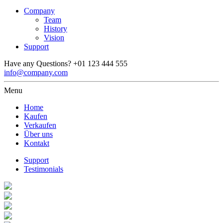
Company
Team
History
Vision
Support
Have any Questions?
+01 123 444 555
info@company.com
Menu
Home
Kaufen
Verkaufen
Über uns
Kontakt
Support
Testimonials